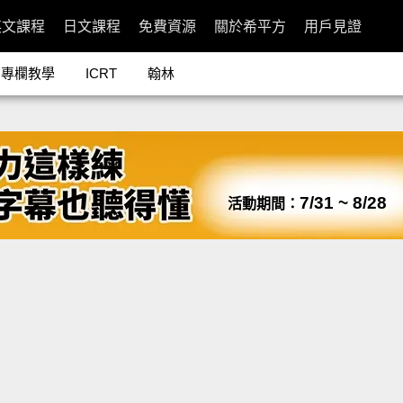
英文課程
日文課程
免費資源
關於希平方
用戶見證
專欄教學
ICRT
翰林
7/31 ~ 8/28
活動期間：