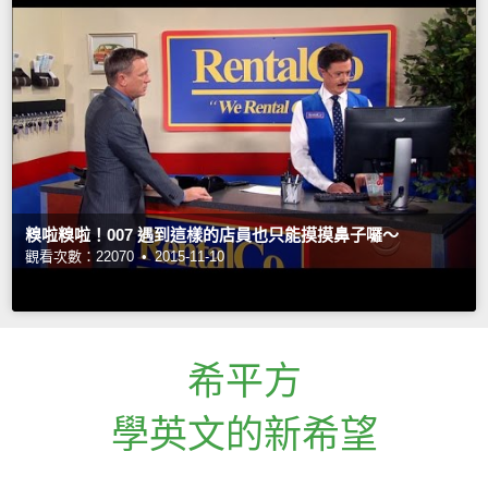
糗啦糗啦！007 遇到這樣的店員也只能摸摸鼻子囉～
觀看次數：22070 •
2015-11-10
希平方
學英文的新希望