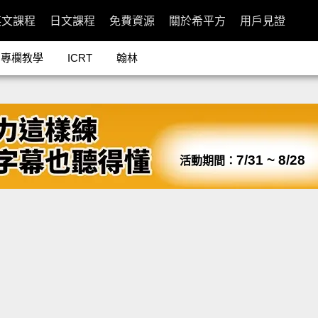
英文課程
日文課程
免費資源
關於希平方
用戶見證
專欄教學
ICRT
翰林
7/31 ~ 8/28
活動期間：