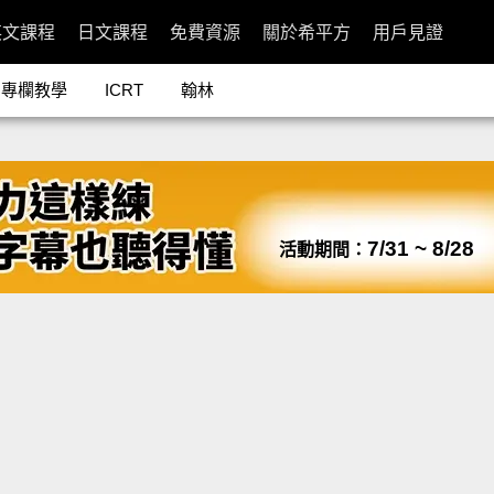
英文課程
日文課程
免費資源
關於希平方
用戶見證
專欄教學
ICRT
翰林
7/31 ~ 8/28
活動期間：