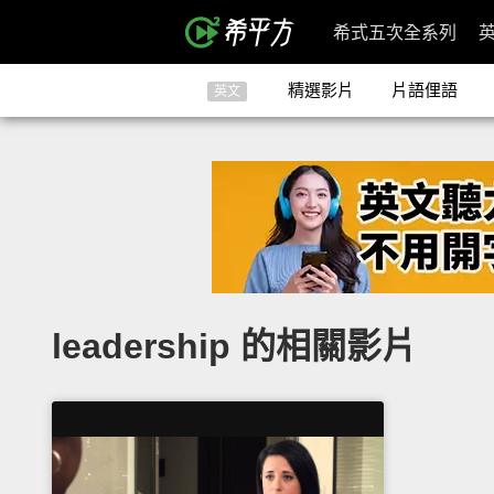
希式五次全系列
精選影片
片語俚語
英文
leadership 的相關影片