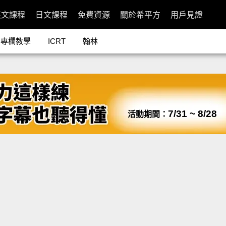
英文課程
日文課程
免費資源
關於希平方
用戶見證
專欄教學
ICRT
翰林
7/31 ~ 8/28
活動期間：