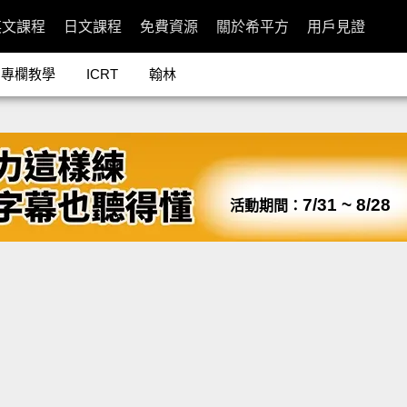
英文課程
日文課程
免費資源
關於希平方
用戶見證
專欄教學
ICRT
翰林
7/31 ~ 8/28
活動期間：