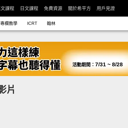
英文課程
日文課程
免費資源
關於希平方
用戶見證
專欄教學
ICRT
翰林
7/31 ~ 8/28
活動期間：
關影片