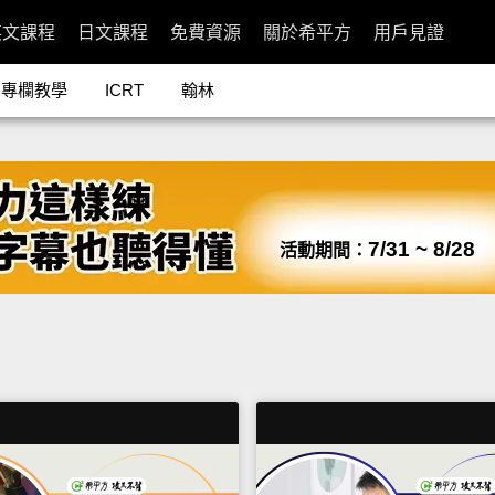
英文課程
日文課程
免費資源
關於希平方
用戶見證
專欄教學
ICRT
翰林
7/31 ~ 8/28
活動期間：