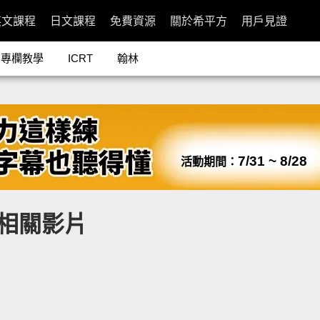
英文課程
日文課程
免費資源
關於希平方
用戶見證
專欄教學
ICRT
翰林
7/31 ~ 8/28
活動期間：
n 的相關影片