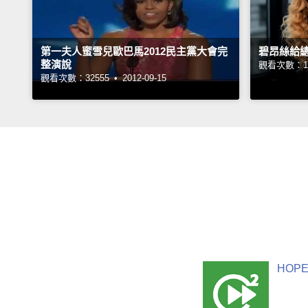
第一夫人蜜雪兒歐巴馬2012民主黨大會完
碧昂絲給
整演說
觀看次數：19
觀看次數：32555 •
2012-09-15
HOPE