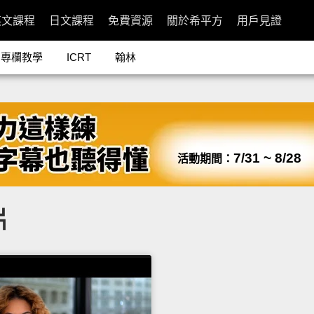
英文課程
日文課程
免費資源
關於希平方
用戶見證
專欄教學
ICRT
翰林
7/31 ~ 8/28
活動期間：
片