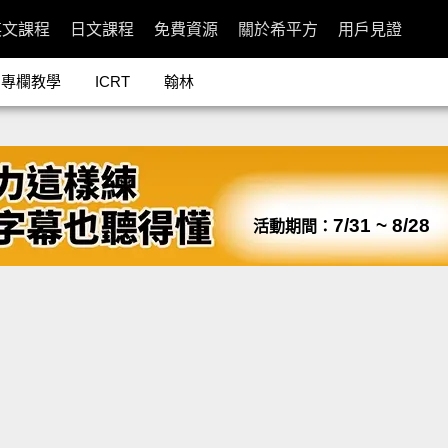
英文課程
日文課程
免費資源
關於希平方
用戶見證
專欄教學
ICRT
翰林
7/31 ~ 8/28
活動期間：