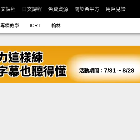
英文課程
日文課程
免費資源
關於希平方
用戶見證
專欄教學
ICRT
翰林
7/31 ~ 8/28
活動期間：