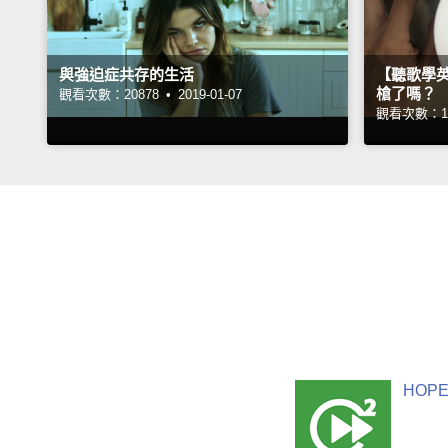
與強迫症共存的生活
【聽歌學
槍了嗎？
觀看次數：20878 •
2019-01-07
觀看次數：13
HOPE