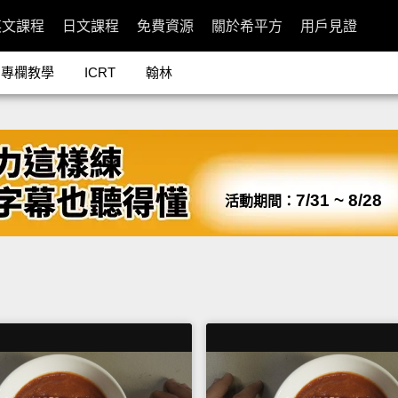
英文課程
日文課程
免費資源
關於希平方
用戶見證
專欄教學
ICRT
翰林
7/31 ~ 8/28
活動期間：