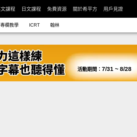
英文課程
日文課程
免費資源
關於希平方
用戶見證
專欄教學
ICRT
翰林
7/31 ~ 8/28
活動期間：