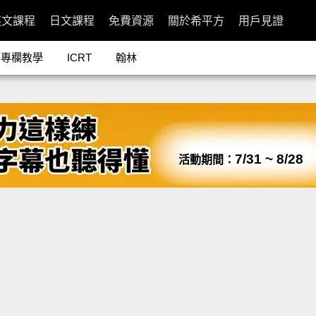
英文課程
日文課程
免費資源
關於希平方
用戶見證
專欄教學
ICRT
翰林
7/31 ~ 8/28
活動期間：