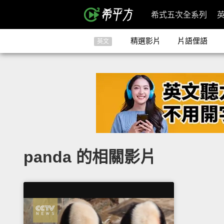
希式五次全系列
精選影片
片語俚語
英文
panda 的相關影片