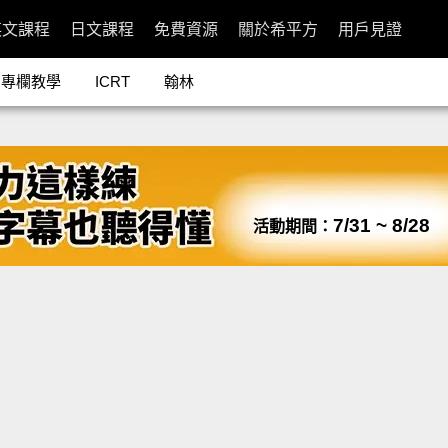
英文課程
日文課程
免費資源
關於希平方
用戶見證
專欄教學
ICRT
翰林
7/31 ~ 8/28
活動期間：