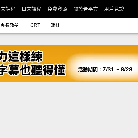
英文課程
日文課程
免費資源
關於希平方
用戶見證
專欄教學
ICRT
翰林
7/31 ~ 8/28
活動期間：