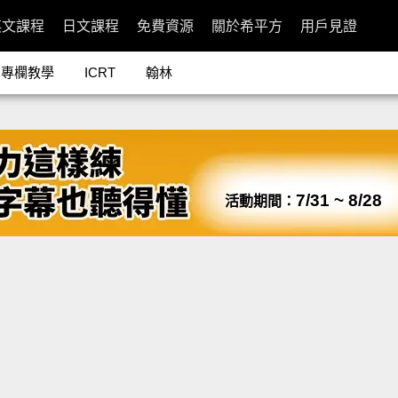
英文課程
日文課程
免費資源
關於希平方
用戶見證
專欄教學
ICRT
翰林
7/31 ~ 8/28
活動期間：
片