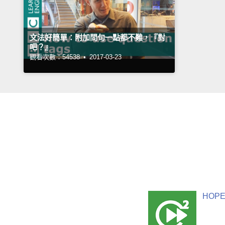
文法好簡單：附加問句一點都不難，『對
吧？』
觀看次數：54538 •
2017-03-23
HOPE