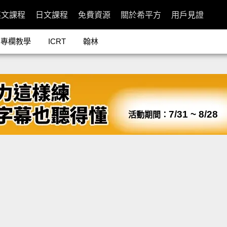
英文課程
日文課程
免費資源
關於希平方
用戶見證
專欄教學
ICRT
翰林
7/31 ~ 8/28
活動期間：