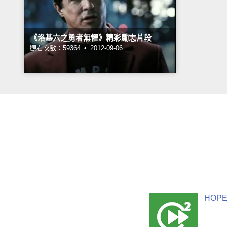
《洛基六之勇者無懼》精彩勵志片段
觀看次數：59364 •
2012-09-06
HOPE