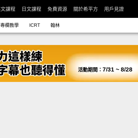
英文課程
日文課程
免費資源
關於希平方
用戶見證
專欄教學
ICRT
翰林
7/31 ~ 8/28
活動期間：