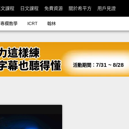
英文課程
日文課程
免費資源
關於希平方
用戶見證
專欄教學
ICRT
翰林
7/31 ~ 8/28
活動期間：