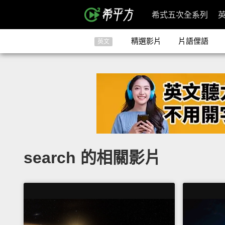
希式五次全系列
精選影片
片語俚語
英文
search 的相關影片