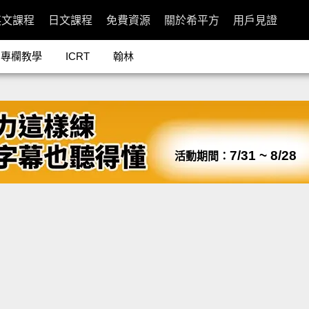
英文課程
日文課程
免費資源
關於希平方
用戶見證
專欄教學
ICRT
翰林
7/31 ~ 8/28
活動期間：