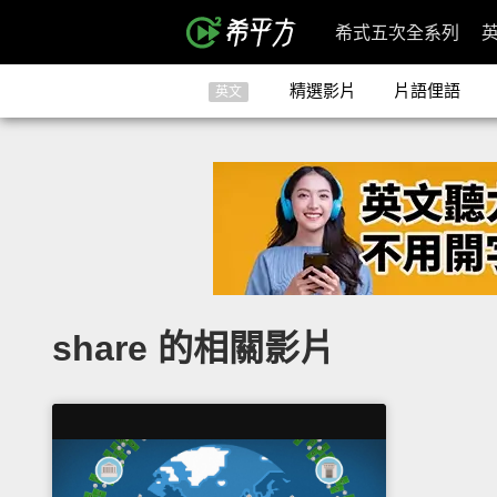
希式五次全系列
精選影片
片語俚語
英文
share 的相關影片