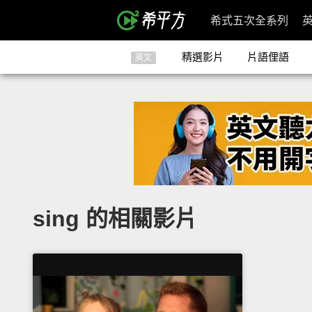
希式五次全系列
精選影片
片語俚語
英文
sing 的相關影片