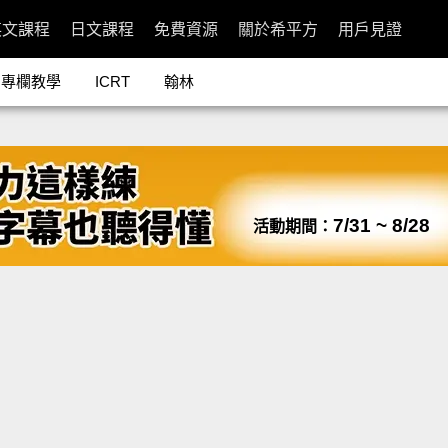
英文課程
日文課程
免費資源
關於希平方
用戶見證
專欄教學
ICRT
翰林
7/31 ~ 8/28
活動期間：