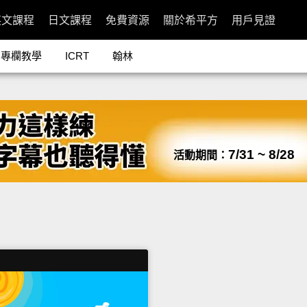
英文課程
日文課程
免費資源
關於希平方
用戶見證
專欄教學
ICRT
翰林
7/31 ~ 8/28
活動期間：