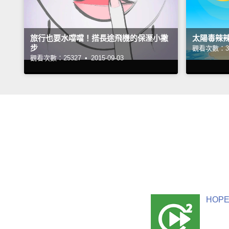
旅行也要水噹噹！搭長途飛機的保溼小撇
太陽毒辣
步
觀看次數：35
觀看次數：25327 •
2015-09-03
HOPE