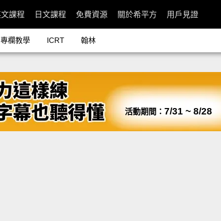
英文課程
日文課程
免費資源
關於希平方
用戶見證
專欄教學
ICRT
翰林
7/31 ~ 8/28
活動期間：