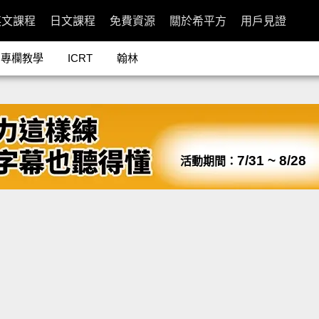
英文課程
日文課程
免費資源
關於希平方
用戶見證
專欄教學
ICRT
翰林
7/31 ~ 8/28
活動期間：