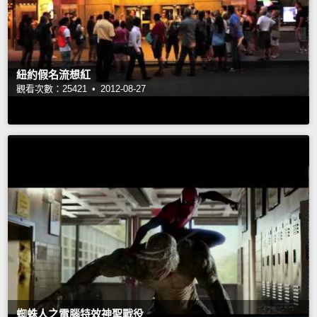
紐約假名流想紅
觀看次數：25421 •
2012-08-27
蜘蛛人之電腦特效神聖戰役