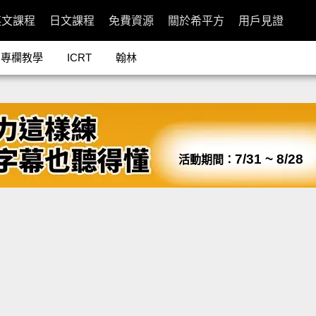
英文課程
日文課程
免費資源
關於希平方
用戶見證
專欄教學
ICRT
翰林
7/31 ~ 8/28
活動期間：