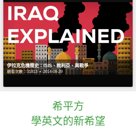
伊拉克危機簡史：ISIS、敘利亞、與戰爭
觀看次數：31813 •
2014-08-29
希平方
學英文的新希望