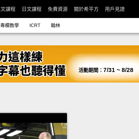
英文課程
日文課程
免費資源
關於希平方
用戶見證
專欄教學
ICRT
翰林
7/31 ~ 8/28
活動期間：