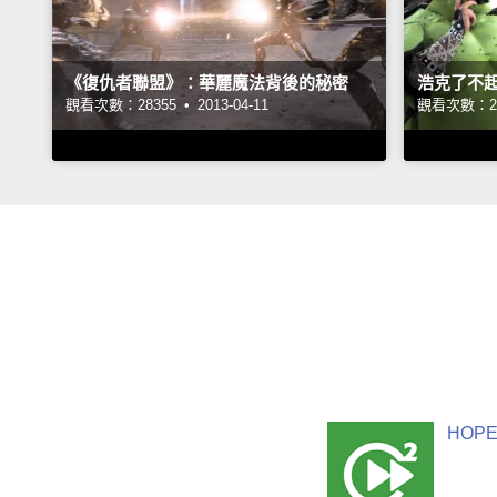
《復仇者聯盟》：華麗魔法背後的秘密
浩克了不
觀看次數：28355 •
2013-04-11
觀看次數：25
HOPE