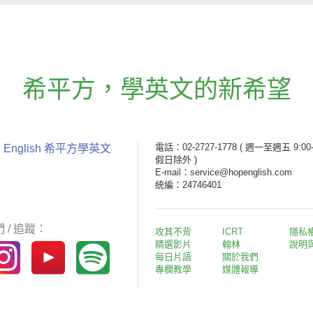
希平方
，
學英文的新希望
電話：02-2727-1778
( 週一至週五 9:00-
 English 希平方學英文
假日除外 )
E-mail：service@hopenglish.com
統編：24746401
 / 追蹤：
攻其不背
ICRT
隱私
精選影片
翰林
說明
每日片語
關於我們
專欄教學
媒體報導