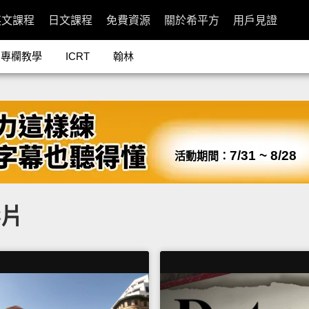
英文課程
日文課程
免費資源
關於希平方
用戶見證
專欄教學
ICRT
翰林
7/31 ~ 8/28
活動期間：
影片