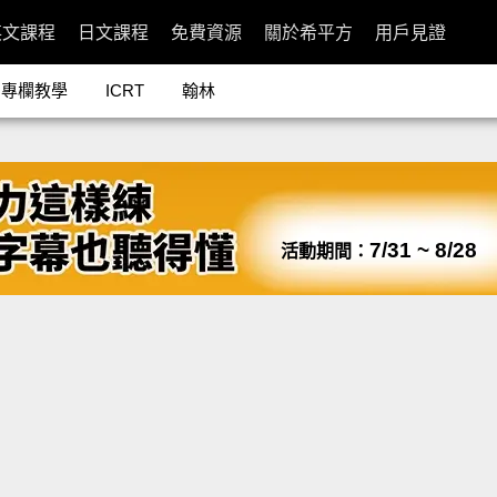
英文課程
日文課程
免費資源
關於希平方
用戶見證
專欄教學
ICRT
翰林
7/31 ~ 8/28
活動期間：