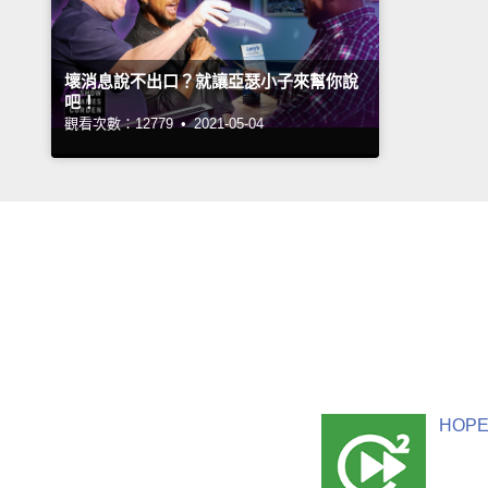
壞消息說不出口？就讓亞瑟小子來幫你說
吧！
觀看次數：12779 •
2021-05-04
HOPE