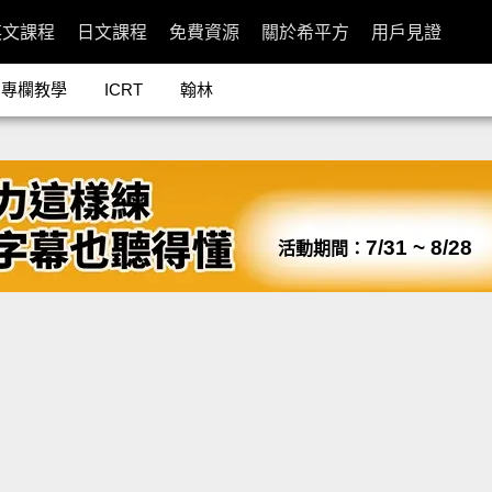
英文課程
日文課程
免費資源
關於希平方
用戶見證
專欄教學
ICRT
翰林
7/31 ~ 8/28
活動期間：