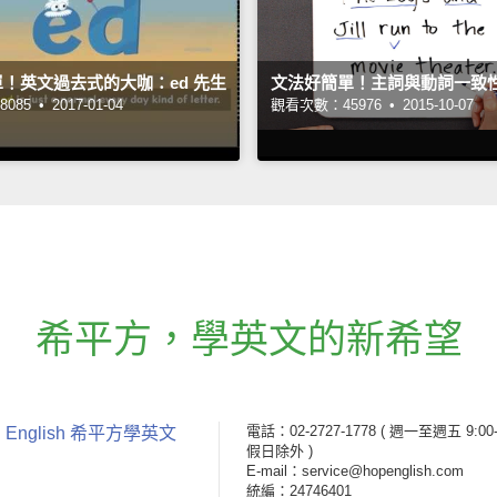
！英文過去式的大咖：ed 先生
文法好簡單！主詞與動詞一致
085 •
2017-01-04
觀看次數：45976 •
2015-10-07
希平方
，
學英文的新希望
電話：02-2727-1778
( 週一至週五 9:00-
 English 希平方學英文
假日除外 )
E-mail：service@hopenglish.com
統編：24746401