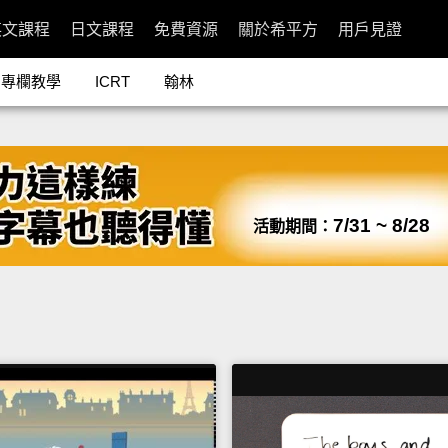
英文課程
日文課程
免費資源
關於希平方
用戶見證
專欄教學
ICRT
翰林
7/31 ~ 8/28
活動期間：