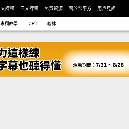
英文課程
日文課程
免費資源
關於希平方
用戶見證
專欄教學
ICRT
翰林
7/31 ~ 8/28
活動期間：