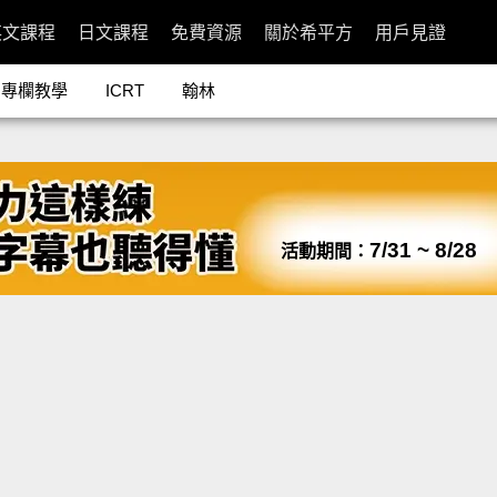
英文課程
日文課程
免費資源
關於希平方
用戶見證
專欄教學
ICRT
翰林
7/31 ~ 8/28
活動期間：