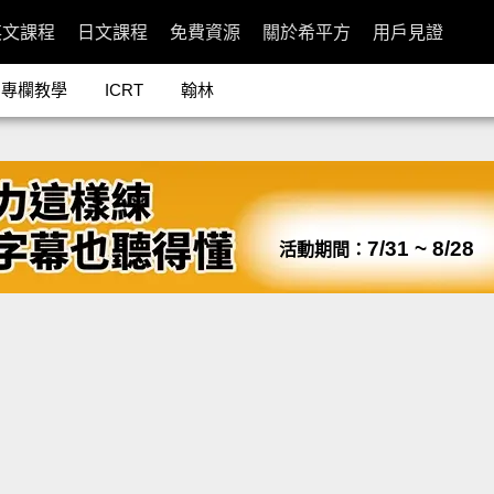
英文課程
日文課程
免費資源
關於希平方
用戶見證
專欄教學
ICRT
翰林
7/31 ~ 8/28
活動期間：