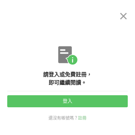
希平方
×
攻其不背
立即使用
App 開放下載中
購買課程
登入/註冊
英文專欄教學
請登入或免費註冊，
【民報】報導：日本神戶全球創業競
即可繼續閱讀。
賽 台灣團隊勇奪優勝
登入
活動期間：
7/31 ~ 8/28
還沒有帳號嗎？
註冊