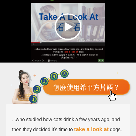
怎麼使用希平方片語？
...who studied how cats drink a few years ago, and
take a look at
then they decided it's time to
dogs.