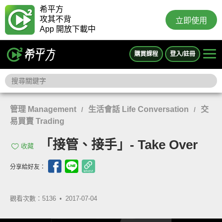
希平方
攻其不背
立即使用
App 開放下載中
購買課程
登入/註冊
管理 Management
生活會話 Life Conversation
交
/
/
易買賣 Trading
「接管、接手」- Take Over
收藏
分享給好友：
觀看次數：5136 •
2017-07-04