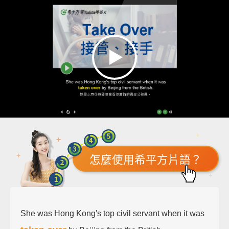
怎麼使用希平方片語？
She was Hong Kong's top civil servant when it was