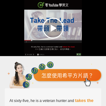
怎麼使用希平方片語？
takes the
At sixty-five, he is a veteran hunter and