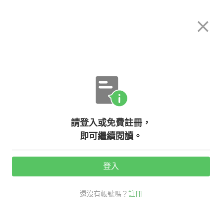
希平方
×
攻其不背
立即使用
App 開放下載中
購買課程
登入/註冊
英文專欄教學
請登入或免費註冊，
【聽歌學英文】Linkin Park－－
即可繼續閱讀。
Talking to Myself
登入
活動期間：
7/31 ~ 8/28
還沒有帳號嗎？
註冊
聽歌學英文
時事英文
talking to myself