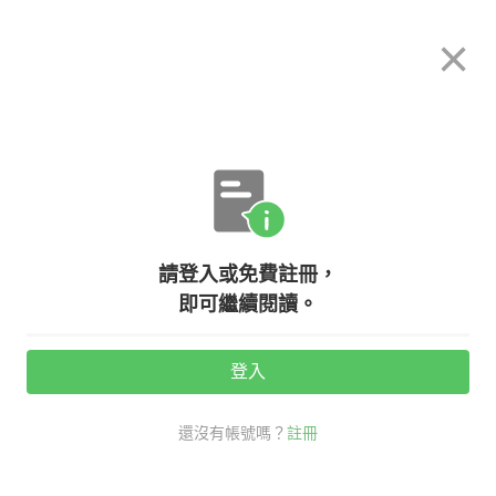
希平方
×
攻其不背
立即使用
App 開放下載中
購買課程
登入/註冊
英文專欄教學
請登入或免費註冊，
than, then 差個字，用法差很多！
即可繼續閱讀。
登入
活動期間：
7/31 ~ 8/28
還沒有帳號嗎？
註冊
考試英文
多益大補帖
then 用法
than 用法