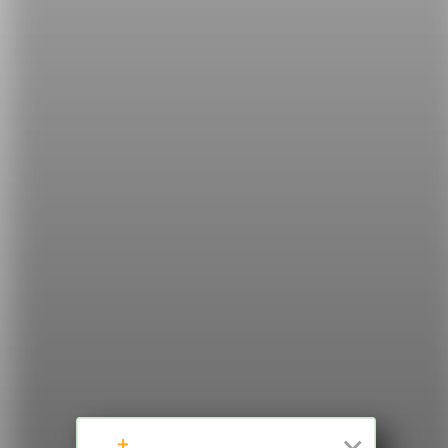
或是：The thief was gone by then.
（那時候小偷早就不見了。）
希平方
學英文的新希望
HOPE English 希平方學英文
加入我們 / 追蹤：