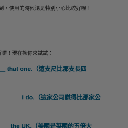
會注意到，使用的時候還是特別小心比較好喔！
解囉！現在換你來試試：
____ __ that one.（這支尺比那支長四
_ ______ ___ I do.（這家公司賺得比那家公
____ ___ the UK.（美國是英國的五倍大