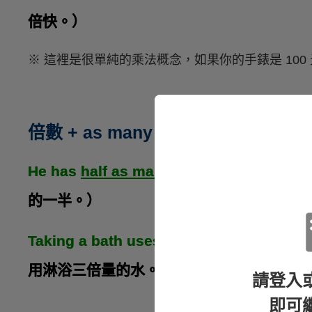
倍快。）
※ 這裡是很單純的乘法概念，如果你的手錶是 100 元，那
倍數 + as many 可數名詞 / much
He has
half as many jerseys as
his brot
的一半。）
Taking a bath uses
three times as much
用淋浴三倍量的水。）
請登入
即可