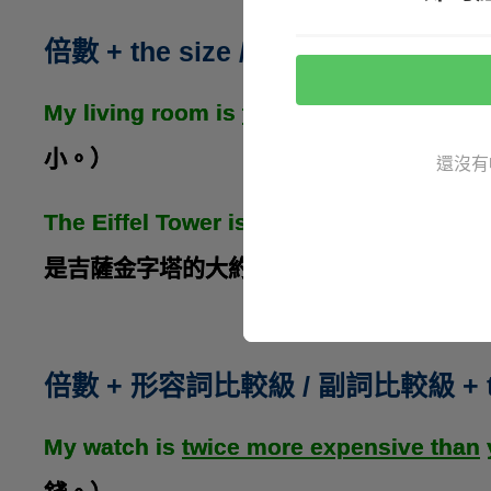
倍數 + the size / weight / height / 
My living room is
three times the size o
小。）
還沒有
The Eiffel Tower is about
twice the heigh
是吉薩金字塔的大約兩倍高度。）
倍數 + 形容詞比較級 / 副詞比較級 + t
My watch is
twice more expensive than