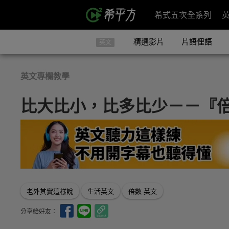
希式五次全系列
精選影片
片語俚語
英文
英文專欄教學
比大比小，比多比少－－『
老外其實這樣說
生活英文
倍數 英文
分享給好友：