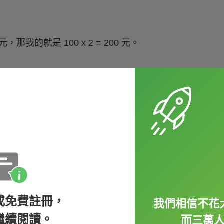
我的就是 100 x 2 = 200 元。
 不可數名詞 as
her does.
（他有的球衣數量是他哥哥
 water as
taking a shower.
（泡澡使
或免費註冊，
我們相信不花
繼續閱讀。
而三萬