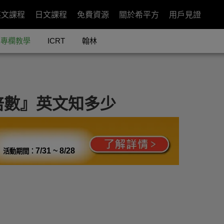
英文課程
日文課程
免費資源
關於希平方
用戶見證
專欄教學
ICRT
翰林
倍數』英文知多少
7/31 ~ 8/28
活動期間：