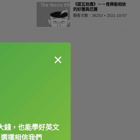
《諾瓦效應》－－骨牌般相依
的好運與厄運
觀看次數：36253
2021-10-07
×
大錢，也能學好英文
人選擇相信我們