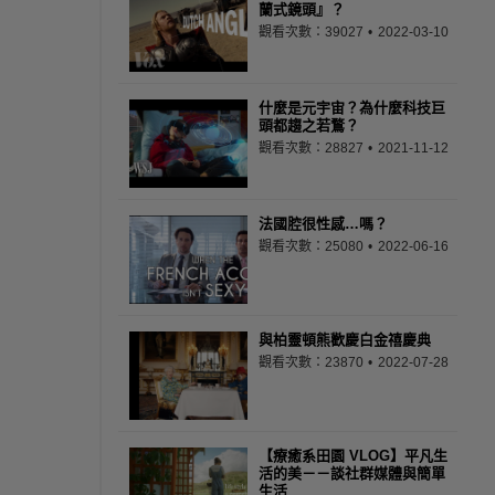
蘭式鏡頭』？
觀看次數：39027
2022-03-10
什麼是元宇宙？為什麼科技巨
頭都趨之若鶩？
觀看次數：28827
2021-11-12
法國腔很性感…嗎？
觀看次數：25080
2022-06-16
與柏靈頓熊歡慶白金禧慶典
觀看次數：23870
2022-07-28
【療癒系田園 VLOG】平凡生
活的美－－談社群媒體與簡單
生活