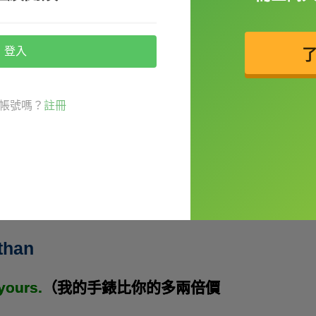
number...of something
登入
f yours
.
（我的客廳是你客廳的三倍大
帳號嗎？
註冊
t of the Pyramid of Giza
.
（巴黎鐵塔
han
yours.
（我的手錶比你的多兩倍價