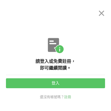
希平方
×
攻其不背
立即使用
App 開放下載中
購買課程
登入/註冊
英文專欄教學
請登入或免費註冊，
經濟新聞實用英文用詞
即可繼續閱讀。
登入
活動期間：
7/31 ~ 8/28
還沒有帳號嗎？
註冊
時事英文
職場商用英文
高階經理人必備
經濟新聞 英文