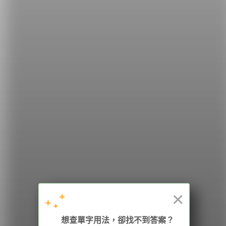
但加拿大是否擁有主張其主權的資源仍有許多擔憂。
（摘自
《哈芬頓郵報》
）
希平方
學英文的新希望
HOPE English 希平方學英文
×
想查單字用法，卻找不到答案？
加入我們 / 追蹤：