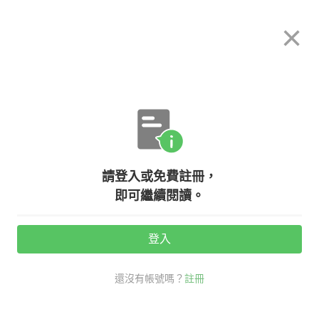
希平方
×
攻其不背
立即使用
App 開放下載中
購買課程
登入/註冊
英文專欄教學
請登入或免費註冊，
【多益高分達人】hope 和 wish 用
即可繼續閱讀。
法很簡單？但怎麼都答錯！
登入
活動期間：
7/31 ~ 8/28
還沒有帳號嗎？
註冊
考試英文
多益大補帖
hope用法
wish用法
祈使句