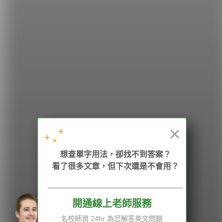
希平方
學英文的新希望
HOPE English 希平方學英文
×
想查單字用法，卻找不到答案？
加入我們 / 追蹤：
看了很多文章，但下次還是不會用？
開通線上老師服務
電話：02-2727-1778
( 週一至週五 9:00-12:00、13:30-18:00，國定假日除外 )
E-mail：service@hopenglish.com
名校師資 24hr 為您解答英文問題
統編：24746401