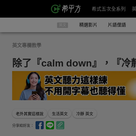
希式五次全系列
精選影片
片語俚語
英文
英文專欄教學
除了『calm down』，『
老外其實這樣說
生活英文
冷靜 英文
分享給好友：