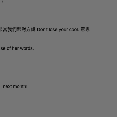
。）
們跟對方說 Don't lose your cool. 意思
use of her words.
il next month!