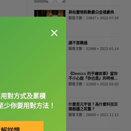
與柏靈頓熊歡慶白金禧慶典
觀看次數：23847
2022-07-28
×
請不要難過
觀看次數：32988
2022-01-14
《Domics 的手繪故事》當你
不小心說『你也是』的時候…
觀看次數：31660
2022-03-02
要用對方式及累積
至少你要用對方法！
什麼是元宇宙？為什麼科技巨
頭都趨之若鶩？
觀看次數：28800
2021-11-12
了解詳情