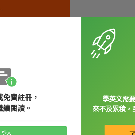
或免費註冊，
學英文需
繼續閱讀。
來不及累積，
ng.
登入