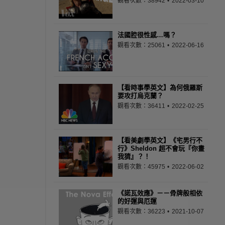
觀看次數：38942
2022-03-10
法國腔很性感…嗎？
觀看次數：25061
2022-06-16
【看時事學英文】為何俄羅斯
要攻打烏克蘭？
觀看次數：36411
2022-02-25
【看美劇學英文】《宅男行不
行》Sheldon 超不會玩『你畫
我猜』？！
觀看次數：45975
2022-06-02
《諾瓦效應》－－骨牌般相依
的好運與厄運
觀看次數：36223
2021-10-07