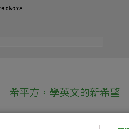
he divorce.
希平方
，
學英文的新希望
電話：02-2727-1778
( 週一至週五 9:00-
 English 希平方學英文
假日除外 )
E-mail：service@hopenglish.com