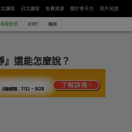
英文課程
日文課程
免費資源
關於希平方
用戶見證
專欄教學
ICRT
翰林
冷靜』還能怎麼說？
7/31 ~ 8/28
活動期間：