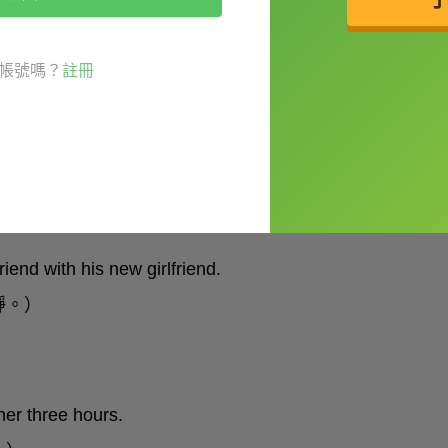
帳號嗎？
註冊
大哭大鬧，你想叫他冷靜下來： Dude,
end with his new girlfriend.
靜。）
her three hours.