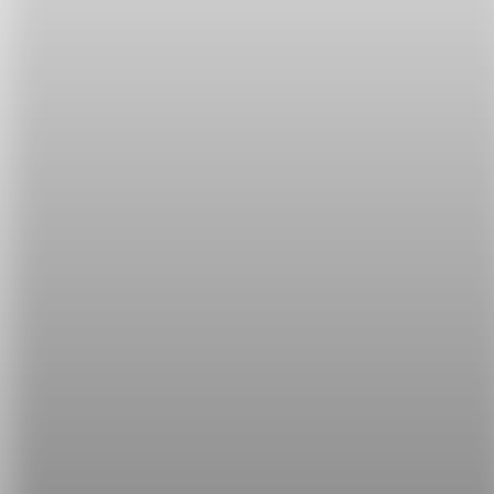
Labrador Retriever
拉不拉多獵犬
Poodle
貴賓狗
Chow Chow
鬆獅
Shiba Inu
柴犬
Bulldog
鬥牛犬
Chihuahua
吉娃
娃
下次看到可愛的寵物犬，就不愁只會說 Look at that
dog! 囉！