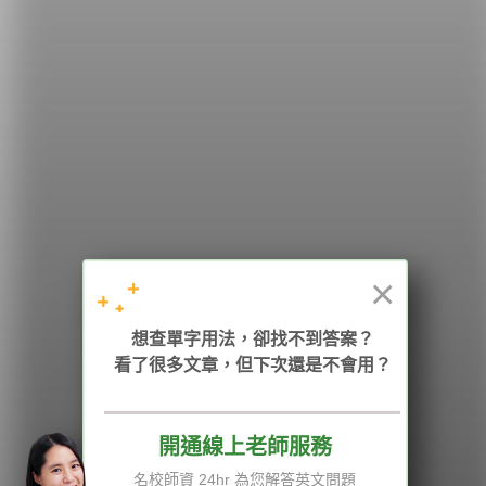
希平方
學英文的新希望
HOPE English 希平方學英文
×
想查單字用法，卻找不到答案？
加入我們 / 追蹤：
看了很多文章，但下次還是不會用？
開通線上老師服務
電話：02-2727-1778
( 週一至週五 9:00-12:00、13:30-18:00，國定假日除外 )
E-mail：service@hopenglish.com
名校師資 24hr 為您解答英文問題
統編：24746401