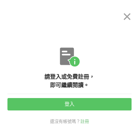
希平方
×
攻其不背
立即使用
App 開放下載中
購買課程
登入/註冊
英文專欄教學
請登入或免費註冊，
寵物犬英文名稱大集合！
即可繼續閱讀。
登入
活動期間：
7/31 ~ 8/28
還沒有帳號嗎？
註冊
老外其實這樣說
生活英文
寵物 英文
寵物犬