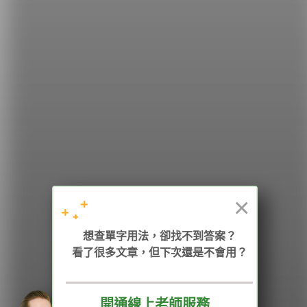
希平方
學英文的新希望
HOPE English 希平方學英文
×
想查單字用法，卻找不到答案？
加入我們 / 追蹤：
看了很多文章，但下次還是不會用？
開通線上老師服務
電話：02-2727-1778
( 週一至週五 9:00-12:00、13:30-18:00，國定假日除外 )