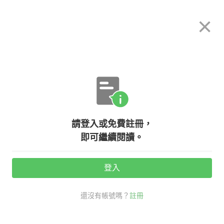
希平方
×
攻其不背
立即使用
App 開放下載中
購買課程
登入/註冊
英文專欄教學
請登入或免費註冊，
數學符號大解密！『平方』、『立
即可繼續閱讀。
方』、『根號』英文怎麼說？
登入
活動期間：
7/31 ~ 8/28
還沒有帳號嗎？
註冊
老外其實這樣說
生活英文
指數 英文