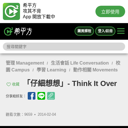
希平方
攻其不背
立即使用
App 開放下載中
購買課程
登入/註冊
管理 Management
生活會話 Life Conversation
校
/
/
園 Campus
學習 Learning
動作相關 Movements
/
/
「仔細想想」- Think It Over
收藏
分享給好友：
觀看次數：9659 •
2014-02-04